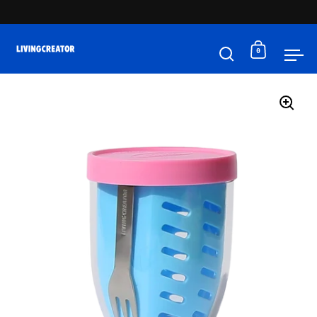
コンテンツへスキップ
0
検索を開く
カートを
メ