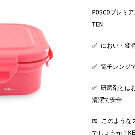
POSCOプレミ
TEN
✅ におい・変色
✅ 電子レンジ
✅ 研磨剤とは
清潔で安全！
🍱 このよう
でしょうか？KE