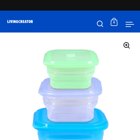
コンテンツへスキップ
0
検索を開く
カートを
メ