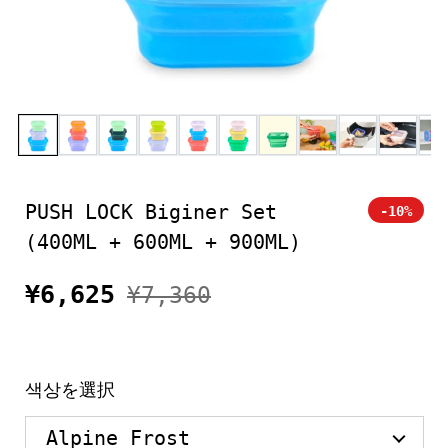
PUSH LOCK Biginer Set
-10%
(400ML + 600ML + 900ML)
¥6,625
¥7,360
색상を選択